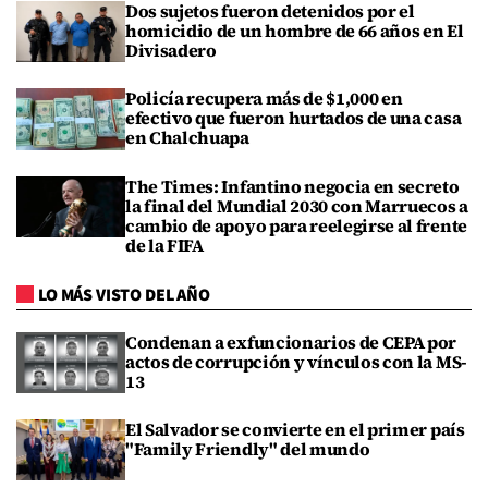
Dos sujetos fueron detenidos por el
homicidio de un hombre de 66 años en El
Divisadero
Policía recupera más de $1,000 en
efectivo que fueron hurtados de una casa
en Chalchuapa
The Times: Infantino negocia en secreto
la final del Mundial 2030 con Marruecos a
cambio de apoyo para reelegirse al frente
de la FIFA
LO MÁS VISTO DEL AÑO
Condenan a exfuncionarios de CEPA por
actos de corrupción y vínculos con la MS-
13
El Salvador se convierte en el primer país
"Family Friendly" del mundo