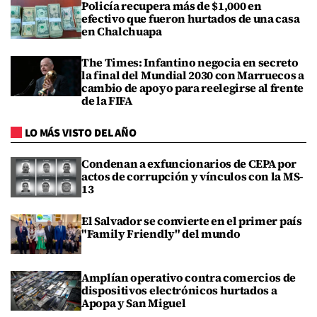
Policía recupera más de $1,000 en
efectivo que fueron hurtados de una casa
en Chalchuapa
The Times: Infantino negocia en secreto
la final del Mundial 2030 con Marruecos a
cambio de apoyo para reelegirse al frente
de la FIFA
LO MÁS VISTO DEL AÑO
Condenan a exfuncionarios de CEPA por
actos de corrupción y vínculos con la MS-
13
El Salvador se convierte en el primer país
"Family Friendly" del mundo
Amplían operativo contra comercios de
dispositivos electrónicos hurtados a
Apopa y San Miguel