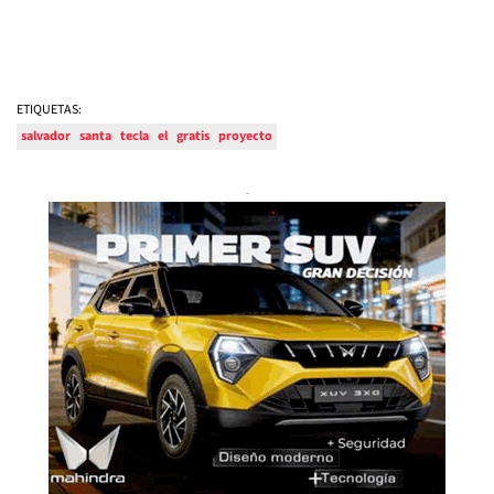
ETIQUETAS:
salvador
santa
tecla
el
gratis
proyecto