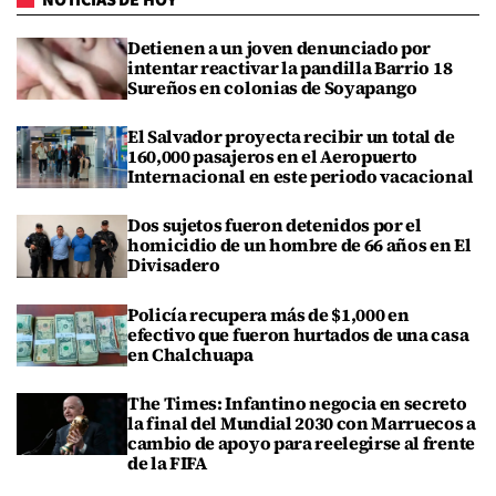
Detienen a un joven denunciado por
intentar reactivar la pandilla Barrio 18
Sureños en colonias de Soyapango
El Salvador proyecta recibir un total de
160,000 pasajeros en el Aeropuerto
Internacional en este periodo vacacional
Dos sujetos fueron detenidos por el
homicidio de un hombre de 66 años en El
Divisadero
Policía recupera más de $1,000 en
efectivo que fueron hurtados de una casa
en Chalchuapa
The Times: Infantino negocia en secreto
la final del Mundial 2030 con Marruecos a
cambio de apoyo para reelegirse al frente
de la FIFA