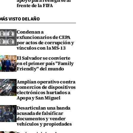
apoyo para reelegirse al
frente de la FIFA
MÁS VISTO DEL AÑO
Condenan a
exfuncionarios de CEPA
por actos de corrupción y
vínculos con la MS-13
El Salvador se convierte
en el primer país "Family
Friendly" del mundo
Amplían operativo contra
comercios de dispositivos
electrónicos hurtados a
Apopa y San Miguel
Desarticulan una banda
acusada de falsificar
documentos y vender
vehículos y propiedades