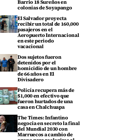
Barrio 18 Sureños en
colonias de Soyapango
El Salvador proyecta
recibir un total de 160,000
pasajeros en el
Aeropuerto Internacional
en este periodo
vacacional
Dos sujetos fueron
detenidos por el
homicidio de un hombre
de 66 años en El
Divisadero
Policía recupera más de
$1,000 en efectivo que
fueron hurtados de una
casa en Chalchuapa
The Times: Infantino
negocia en secreto la final
del Mundial 2030 con
Marruecos a cambio de