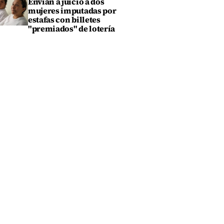
Envían a juicio a dos
mujeres imputadas por
estafas con billetes
"premiados" de lotería