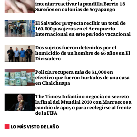
intentar reactivar la pandilla Barrio 18
Sureños en colonias de Soyapango
El Salvador proyecta recibir un total de
160,000 pasajeros en el Aeropuerto
Internacional en este periodo vacacional
Dos sujetos fueron detenidos por el
homicidio de un hombre de 66 años en El
Divisadero
Policía recupera más de $1,000 en
efectivo que fueron hurtados de una casa
en Chalchuapa
The Times: Infantino negocia en secreto
la final del Mundial 2030 con Marruecos a
cambio de apoyo para reelegirse al frente
de la FIFA
LO MÁS VISTO DEL AÑO