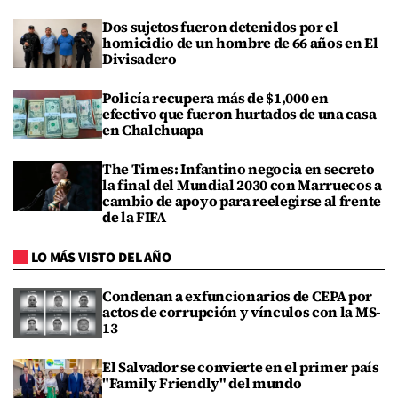
Dos sujetos fueron detenidos por el
homicidio de un hombre de 66 años en El
Divisadero
Policía recupera más de $1,000 en
efectivo que fueron hurtados de una casa
en Chalchuapa
The Times: Infantino negocia en secreto
la final del Mundial 2030 con Marruecos a
cambio de apoyo para reelegirse al frente
de la FIFA
LO MÁS VISTO DEL AÑO
Condenan a exfuncionarios de CEPA por
actos de corrupción y vínculos con la MS-
13
El Salvador se convierte en el primer país
"Family Friendly" del mundo