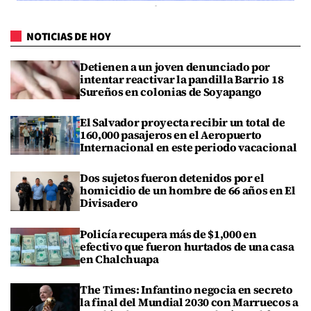
NOTICIAS DE HOY
Detienen a un joven denunciado por
intentar reactivar la pandilla Barrio 18
Sureños en colonias de Soyapango
El Salvador proyecta recibir un total de
160,000 pasajeros en el Aeropuerto
Internacional en este periodo vacacional
Dos sujetos fueron detenidos por el
homicidio de un hombre de 66 años en El
Divisadero
Policía recupera más de $1,000 en
efectivo que fueron hurtados de una casa
en Chalchuapa
The Times: Infantino negocia en secreto
la final del Mundial 2030 con Marruecos a