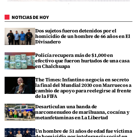
NOTICIAS DE HOY
Dos sujetos fueron detenidos por el
homicidio de un hombre de 66 años en El
Divisadero
Policía recupera más de $1,000 en
efectivo que fueron hurtados de una casa
en Chalchuapa
The Times: Infantino negocia en secreto
la final del Mundial 2030 con Marruecos a
cambio de apoyo para reelegirse al frente
de la FIFA
Desarticulan una banda de
narcomenudeo de marihuana, cocaína y
metanfetaminas en La Libertad
Un hombre de 51 años de edad fue víctima
de homicidio por intolerancia social en