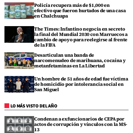
Policía recupera más de $1,000 en
efectivo que fueron hurtados de una casa
en Chalchuapa
The Times: Infantino negocia en secreto
la final del Mundial 2030 con Marruecos a
cambio de apoyo para reelegirse al frente
de la FIFA
Desarticulan una banda de
narcomenudeo de marihuana, cocaína y
metanfetaminas en La Libertad
Un hombre de 51 años de edad fue víctima
de homicidio por intolerancia social en
San Miguel
LO MÁS VISTO DEL AÑO
Condenan a exfuncionarios de CEPA por
actos de corrupción y vínculos con la MS-
13