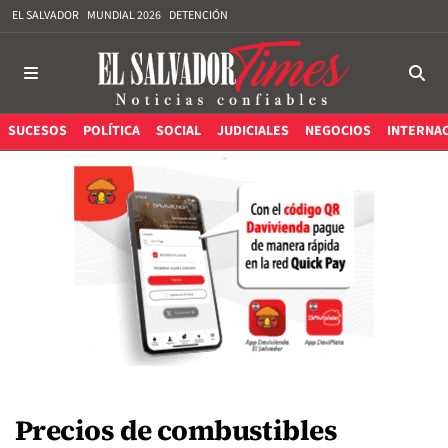
EL SALVADOR
MUNDIAL 2026
DETENCIÓN
SUCESOS
POLÍTICA
SOCIAL
JUDICIALES
NEGOCIOS
INTERNA
Precios de combustibles