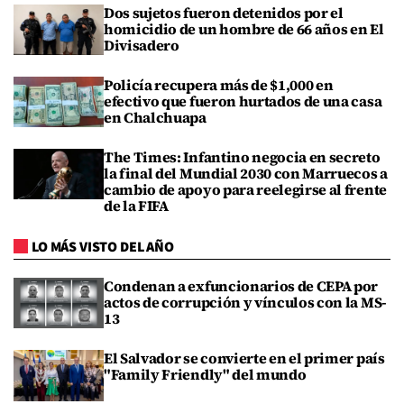
Dos sujetos fueron detenidos por el
homicidio de un hombre de 66 años en El
Divisadero
Policía recupera más de $1,000 en
efectivo que fueron hurtados de una casa
en Chalchuapa
The Times: Infantino negocia en secreto
la final del Mundial 2030 con Marruecos a
cambio de apoyo para reelegirse al frente
de la FIFA
LO MÁS VISTO DEL AÑO
Condenan a exfuncionarios de CEPA por
actos de corrupción y vínculos con la MS-
13
El Salvador se convierte en el primer país
"Family Friendly" del mundo