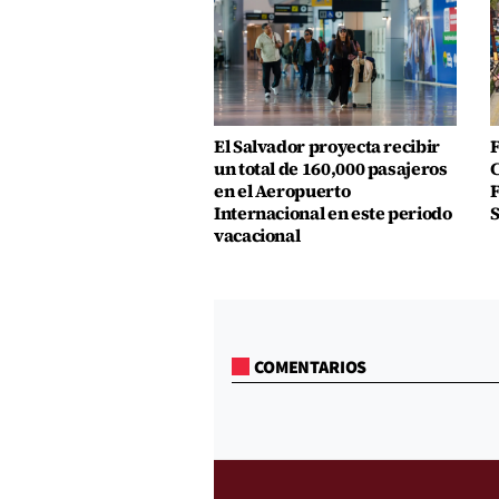
El Salvador proyecta recibir
F
un total de 160,000 pasajeros
C
en el Aeropuerto
F
Internacional en este periodo
S
vacacional
COMENTARIOS