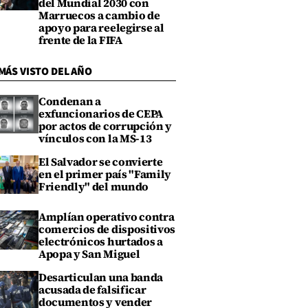
del Mundial 2030 con
Marruecos a cambio de
apoyo para reelegirse al
frente de la FIFA
MÁS VISTO DEL AÑO
Condenan a
exfuncionarios de CEPA
por actos de corrupción y
vínculos con la MS-13
El Salvador se convierte
en el primer país "Family
Friendly" del mundo
Amplían operativo contra
comercios de dispositivos
electrónicos hurtados a
Apopa y San Miguel
Desarticulan una banda
acusada de falsificar
documentos y vender