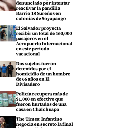
denunciado por intentar
reactivar la pandilla
Barrio 18 Sureños en
colonias de Soyapango
El Salvador proyecta
recibir un total de 160,000
pasajeros en el
Aeropuerto Internacional
en este periodo
vacacional
Dos sujetos fueron
detenidos por el
homicidio de un hombre
de 66 años en El
Divisadero
Policía recupera más de
$1,000 en efectivo que
fueron hurtados de una
casa en Chalchuapa
The Times: Infantino
negocia en secreto la final