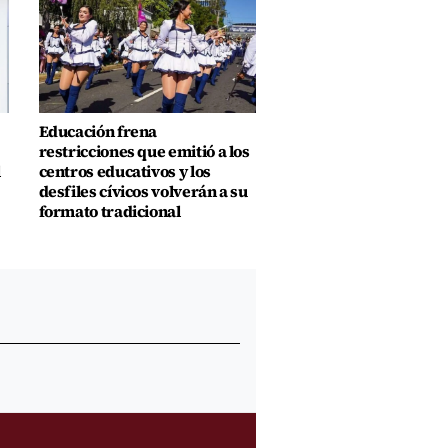
Educación frena
restricciones que emitió a los
l
centros educativos y los
desfiles cívicos volverán a su
formato tradicional