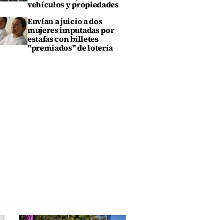
vehículos y propiedades
Envían a juicio a dos
mujeres imputadas por
estafas con billetes
"premiados" de lotería