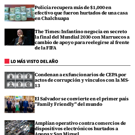
Policía recupera más de $1,000 en
efectivo que fueron hurtados de una casa
en Chalchuapa
The Times: Infantino negocia en secreto
la final del Mundial 2030 con Marruecos a
cambio de apoyo para reelegirse al frente
de la FIFA
LO MÁS VISTO DEL AÑO
Condenan a exfuncionarios de CEPA por
actos de corrupción y vínculos con la MS-
13
El Salvador se convierte en el primer país
"Family Friendly" del mundo
Amplían operativo contra comercios de
dispositivos electrónicos hurtados a
Apopa y San Miguel