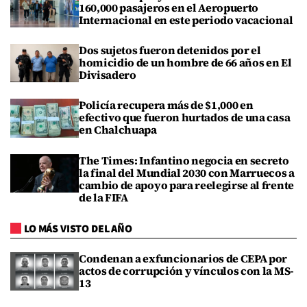
160,000 pasajeros en el Aeropuerto
Internacional en este periodo vacacional
Dos sujetos fueron detenidos por el
homicidio de un hombre de 66 años en El
Divisadero
Policía recupera más de $1,000 en
efectivo que fueron hurtados de una casa
en Chalchuapa
The Times: Infantino negocia en secreto
la final del Mundial 2030 con Marruecos a
cambio de apoyo para reelegirse al frente
de la FIFA
LO MÁS VISTO DEL AÑO
Condenan a exfuncionarios de CEPA por
actos de corrupción y vínculos con la MS-
13