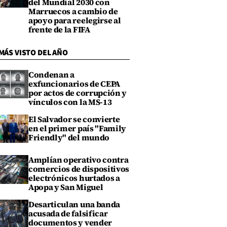
del Mundial 2030 con
Marruecos a cambio de
apoyo para reelegirse al
frente de la FIFA
MÁS VISTO DEL AÑO
Condenan a
exfuncionarios de CEPA
por actos de corrupción y
vínculos con la MS-13
El Salvador se convierte
en el primer país "Family
Friendly" del mundo
Amplían operativo contra
comercios de dispositivos
electrónicos hurtados a
Apopa y San Miguel
Desarticulan una banda
acusada de falsificar
documentos y vender