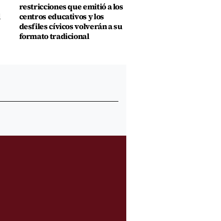
restricciones que emitió a los
l
centros educativos y los
desfiles cívicos volverán a su
formato tradicional