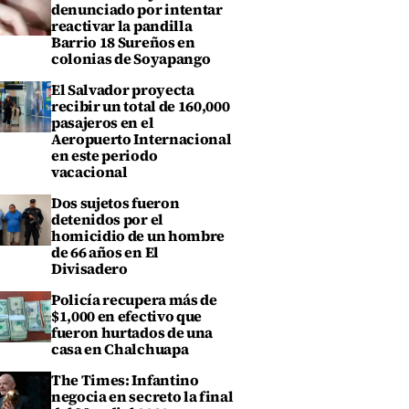
denunciado por intentar
reactivar la pandilla
Barrio 18 Sureños en
colonias de Soyapango
El Salvador proyecta
recibir un total de 160,000
pasajeros en el
Aeropuerto Internacional
en este periodo
vacacional
Dos sujetos fueron
detenidos por el
homicidio de un hombre
de 66 años en El
Divisadero
Policía recupera más de
$1,000 en efectivo que
fueron hurtados de una
casa en Chalchuapa
The Times: Infantino
negocia en secreto la final