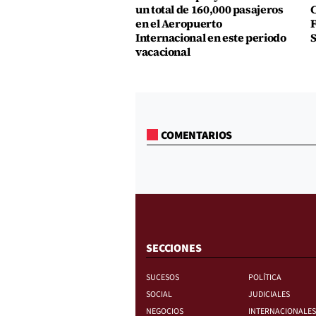
un total de 160,000 pasajeros
C
en el Aeropuerto
F
Internacional en este periodo
S
vacacional
COMENTARIOS
SECCIONES
SUCESOS
POLÍTICA
SOCIAL
JUDICIALES
NEGOCIOS
INTERNACIONALES