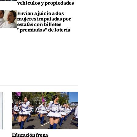
vehículos y propiedades
Envían a juicio a dos
mujeres imputadas por
estafas con billetes
"premiados" de lotería
Educación frena