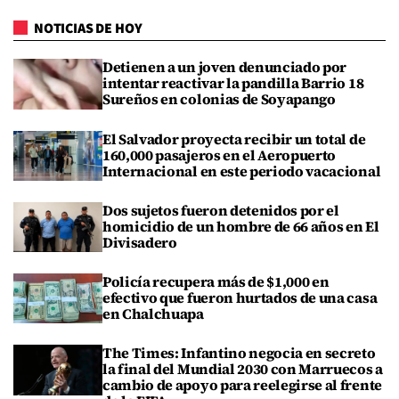
NOTICIAS DE HOY
Detienen a un joven denunciado por
intentar reactivar la pandilla Barrio 18
Sureños en colonias de Soyapango
El Salvador proyecta recibir un total de
160,000 pasajeros en el Aeropuerto
Internacional en este periodo vacacional
Dos sujetos fueron detenidos por el
homicidio de un hombre de 66 años en El
Divisadero
Policía recupera más de $1,000 en
efectivo que fueron hurtados de una casa
en Chalchuapa
The Times: Infantino negocia en secreto
la final del Mundial 2030 con Marruecos a
cambio de apoyo para reelegirse al frente