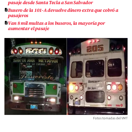
pasaje desde Santa Tecla a San Salvador
Busero de la 101-A devuelve dinero extra que cobró a
pasajeros
Van 8 mil multas a los buseros, la mayoría por
aumentar el pasaje
Fotos tomadas del VMT