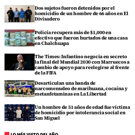
Dos sujetos fueron detenidos por el
homicidio de un hombre de 66 años en El
Divisadero
Policía recupera más de $1,000 en
efectivo que fueron hurtados de una casa
en Chalchuapa
The Times: Infantino negocia en secreto
la final del Mundial 2030 con Marruecos a
cambio de apoyo para reelegirse al frente
de la FIFA
Desarticulan una banda de
narcomenudeo de marihuana, cocaína y
metanfetaminas en La Libertad
Un hombre de 51 años de edad fue víctima
de homicidio por intolerancia social en
San Miguel
LO MÁS VISTO DEL AÑO