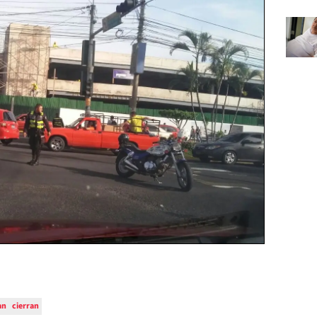
an
cierran