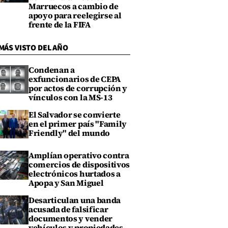
Marruecos a cambio de
apoyo para reelegirse al
frente de la FIFA
MÁS VISTO DEL AÑO
Condenan a
exfuncionarios de CEPA
por actos de corrupción y
vínculos con la MS-13
El Salvador se convierte
en el primer país "Family
Friendly" del mundo
Amplían operativo contra
comercios de dispositivos
electrónicos hurtados a
Apopa y San Miguel
Desarticulan una banda
acusada de falsificar
documentos y vender
vehículos y propiedades