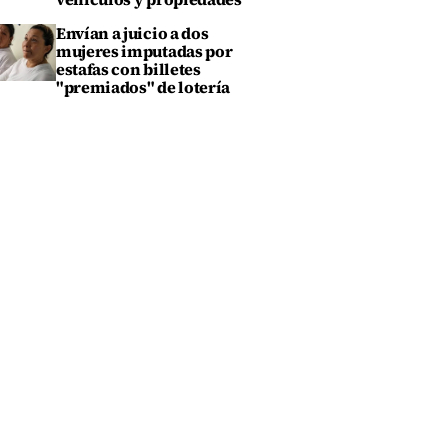
Envían a juicio a dos
mujeres imputadas por
estafas con billetes
"premiados" de lotería