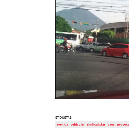
ETIQUETAS:
avenida
vehicular
sindicalistas
caos
provoc