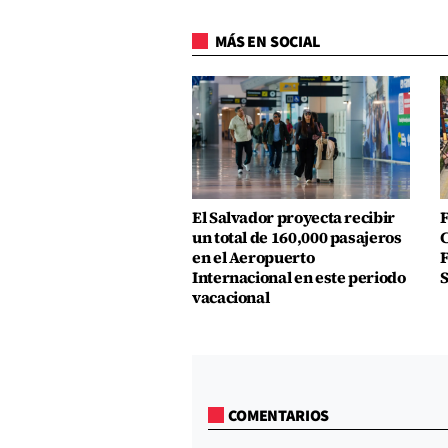
MÁS EN SOCIAL
El Salvador proyecta recibir
F
un total de 160,000 pasajeros
C
en el Aeropuerto
F
Internacional en este periodo
S
vacacional
COMENTARIOS