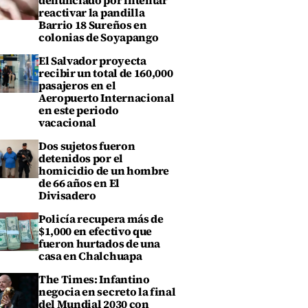
denunciado por intentar
reactivar la pandilla
Barrio 18 Sureños en
colonias de Soyapango
El Salvador proyecta
recibir un total de 160,000
pasajeros en el
Aeropuerto Internacional
en este periodo
vacacional
Dos sujetos fueron
detenidos por el
homicidio de un hombre
de 66 años en El
Divisadero
Policía recupera más de
$1,000 en efectivo que
fueron hurtados de una
casa en Chalchuapa
The Times: Infantino
negocia en secreto la final
del Mundial 2030 con