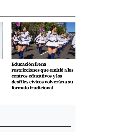
Educación frena
restricciones que emitió a los
l
centros educativos y los
desfiles cívicos volverán a su
formato tradicional