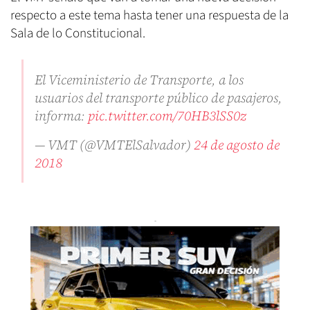
respecto a este tema hasta tener una respuesta de la
Sala de lo Constitucional.
El Viceministerio de Transporte, a los
usuarios del transporte público de pasajeros,
informa:
pic.twitter.com/70HB3lSS0z
— VMT (@VMTElSalvador)
24 de agosto de
2018