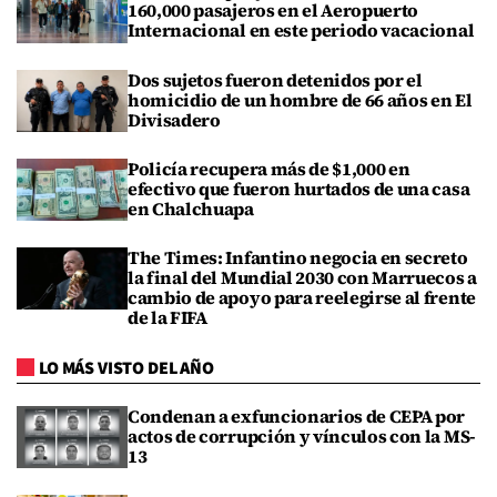
160,000 pasajeros en el Aeropuerto
Internacional en este periodo vacacional
Dos sujetos fueron detenidos por el
homicidio de un hombre de 66 años en El
Divisadero
Policía recupera más de $1,000 en
efectivo que fueron hurtados de una casa
en Chalchuapa
The Times: Infantino negocia en secreto
la final del Mundial 2030 con Marruecos a
cambio de apoyo para reelegirse al frente
de la FIFA
LO MÁS VISTO DEL AÑO
Condenan a exfuncionarios de CEPA por
actos de corrupción y vínculos con la MS-
13