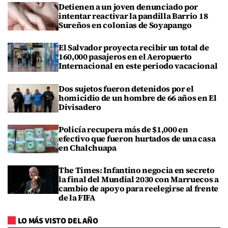
Detienen a un joven denunciado por
intentar reactivar la pandilla Barrio 18
Sureños en colonias de Soyapango
El Salvador proyecta recibir un total de
160,000 pasajeros en el Aeropuerto
Internacional en este periodo vacacional
Dos sujetos fueron detenidos por el
homicidio de un hombre de 66 años en El
Divisadero
Policía recupera más de $1,000 en
efectivo que fueron hurtados de una casa
en Chalchuapa
The Times: Infantino negocia en secreto
la final del Mundial 2030 con Marruecos a
cambio de apoyo para reelegirse al frente
de la FIFA
LO MÁS VISTO DEL AÑO