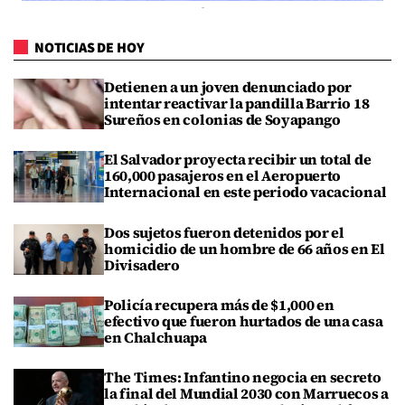
NOTICIAS DE HOY
Detienen a un joven denunciado por
intentar reactivar la pandilla Barrio 18
Sureños en colonias de Soyapango
El Salvador proyecta recibir un total de
160,000 pasajeros en el Aeropuerto
Internacional en este periodo vacacional
Dos sujetos fueron detenidos por el
homicidio de un hombre de 66 años en El
Divisadero
Policía recupera más de $1,000 en
efectivo que fueron hurtados de una casa
en Chalchuapa
The Times: Infantino negocia en secreto
la final del Mundial 2030 con Marruecos a