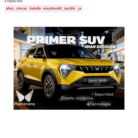
ETIQUETAS:
años
cáncer
batalla
muyshondt
perdió
¿a