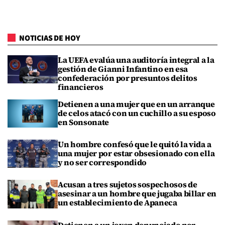
NOTICIAS DE HOY
La UEFA evalúa una auditoría integral a la
gestión de Gianni Infantino en esa
confederación por presuntos delitos
financieros
Detienen a una mujer que en un arranque
de celos atacó con un cuchillo a su esposo
en Sonsonate
Un hombre confesó que le quitó la vida a
una mujer por estar obsesionado con ella
y no ser correspondido
Acusan a tres sujetos sospechosos de
asesinar a un hombre que jugaba billar en
un establecimiento de Apaneca
Detienen a un joven denunciado por