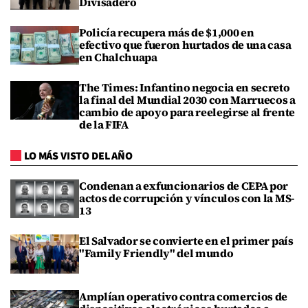
Divisadero
Policía recupera más de $1,000 en
efectivo que fueron hurtados de una casa
en Chalchuapa
The Times: Infantino negocia en secreto
la final del Mundial 2030 con Marruecos a
cambio de apoyo para reelegirse al frente
de la FIFA
LO MÁS VISTO DEL AÑO
Condenan a exfuncionarios de CEPA por
actos de corrupción y vínculos con la MS-
13
El Salvador se convierte en el primer país
"Family Friendly" del mundo
Amplían operativo contra comercios de