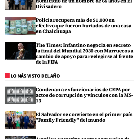
homicidio de un hombre de 66 años en El
Divisadero
Policía recupera más de $1,000 en
efectivo que fueron hurtados de una casa
en Chalchuapa
The Times: Infantino negocia en secreto
la final del Mundial 2030 con Marruecos a
cambio de apoyo para reelegirse al frente
de la FIFA
LO MÁS VISTO DEL AÑO
Condenan a exfuncionarios de CEPA por
actos de corrupción y vínculos con la MS-
13
El Salvador se convierte en el primer país
"Family Friendly" del mundo