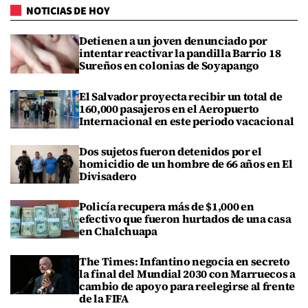
NOTICIAS DE HOY
Detienen a un joven denunciado por
intentar reactivar la pandilla Barrio 18
Sureños en colonias de Soyapango
El Salvador proyecta recibir un total de
160,000 pasajeros en el Aeropuerto
Internacional en este periodo vacacional
Dos sujetos fueron detenidos por el
homicidio de un hombre de 66 años en El
Divisadero
Policía recupera más de $1,000 en
efectivo que fueron hurtados de una casa
en Chalchuapa
The Times: Infantino negocia en secreto
la final del Mundial 2030 con Marruecos a
cambio de apoyo para reelegirse al frente
de la FIFA