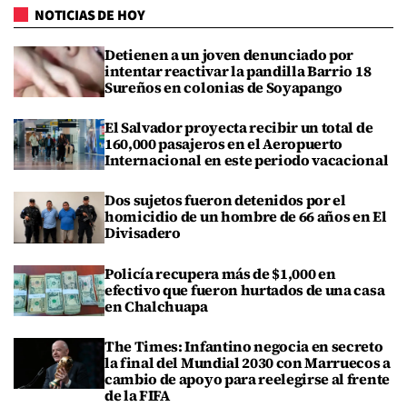
NOTICIAS DE HOY
Detienen a un joven denunciado por
intentar reactivar la pandilla Barrio 18
Sureños en colonias de Soyapango
El Salvador proyecta recibir un total de
160,000 pasajeros en el Aeropuerto
Internacional en este periodo vacacional
Dos sujetos fueron detenidos por el
homicidio de un hombre de 66 años en El
Divisadero
Policía recupera más de $1,000 en
efectivo que fueron hurtados de una casa
en Chalchuapa
The Times: Infantino negocia en secreto
la final del Mundial 2030 con Marruecos a
cambio de apoyo para reelegirse al frente
de la FIFA