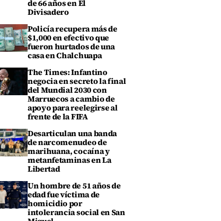
de 66 años en El
Divisadero
Policía recupera más de
$1,000 en efectivo que
fueron hurtados de una
casa en Chalchuapa
The Times: Infantino
negocia en secreto la final
del Mundial 2030 con
Marruecos a cambio de
apoyo para reelegirse al
frente de la FIFA
Desarticulan una banda
de narcomenudeo de
marihuana, cocaína y
metanfetaminas en La
Libertad
Un hombre de 51 años de
edad fue víctima de
homicidio por
intolerancia social en San