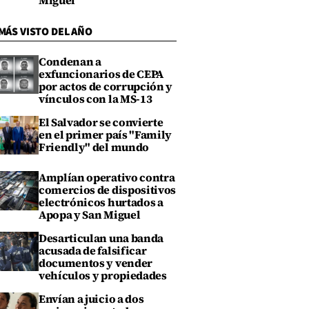
Miguel
MÁS VISTO DEL AÑO
Condenan a
exfuncionarios de CEPA
por actos de corrupción y
vínculos con la MS-13
El Salvador se convierte
en el primer país "Family
Friendly" del mundo
Amplían operativo contra
comercios de dispositivos
electrónicos hurtados a
Apopa y San Miguel
Desarticulan una banda
acusada de falsificar
documentos y vender
vehículos y propiedades
Envían a juicio a dos