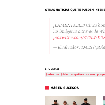
OTRAS NOTICIAS QUE TE PUEDEN INTER
¡LAMENTABLE! Cinco hombre
las imágenes a través de 
pic.twitter.com/8V2nWK0
— ElSalvadorTIMES (@Di
ETIQUETAS:
juntos
no
juicio
compañera
sucesos
porqu
MÁS EN SUCESOS