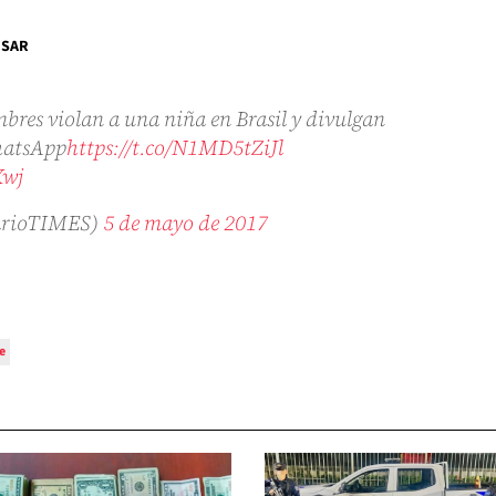
ESAR
s violan a una niña en Brasil y divulgan
WhatsApp
https://t.co/N1MD5tZiJl
Xwj
arioTIMES)
5 de mayo de 2017
e