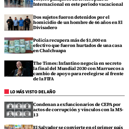
Internacional en este periodo vacacional
Dos sujetos fueron detenidos por el
homicidio de un hombre de 66 años en El
Divisadero
Policía recupera más de $1,000 en
efectivo que fueron hurtados de una casa
en Chalchuapa
The Times: Infantino negocia en secreto
la final del Mundial 2030 con Marruecos a
cambio de apoyo para reelegirse al frente
de la FIFA
LO MÁS VISTO DEL AÑO
Condenan a exfuncionarios de CEPA por
actos de corrupción y vínculos con la MS-
13
El Salvador se convierte en el primer país