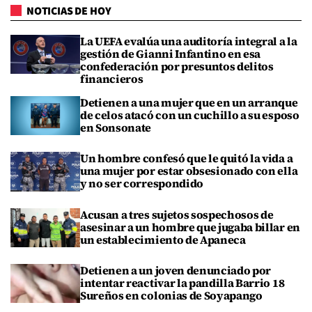
NOTICIAS DE HOY
La UEFA evalúa una auditoría integral a la
gestión de Gianni Infantino en esa
confederación por presuntos delitos
financieros
Detienen a una mujer que en un arranque
de celos atacó con un cuchillo a su esposo
en Sonsonate
Un hombre confesó que le quitó la vida a
una mujer por estar obsesionado con ella
y no ser correspondido
Acusan a tres sujetos sospechosos de
asesinar a un hombre que jugaba billar en
un establecimiento de Apaneca
Detienen a un joven denunciado por
intentar reactivar la pandilla Barrio 18
Sureños en colonias de Soyapango