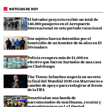
NOTICIAS DE HOY
El Salvador proyecta recibir un total de
160,000 pasajeros en el Aeropuerto
Internacional en este periodo vacacional
Dos sujetos fueron detenidos por el
homicidio de un hombre de 66 años en El
Divisadero
Policía recupera más de $1,000 en
efectivo que fueron hurtados de una casa
en Chalchuapa
The Times: Infantino negocia en secreto
la final del Mundial 2030 con Marruecos a
cambio de apoyo para reelegirse al frente
de la FIFA
Desarticulan una banda de
narcomenudeo de marihuana, cocaína y
metanfetaminas en La Libertad