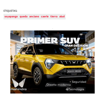
ETIQUETAS:
soyapango
queda
anciano
caerle
tierra
alud