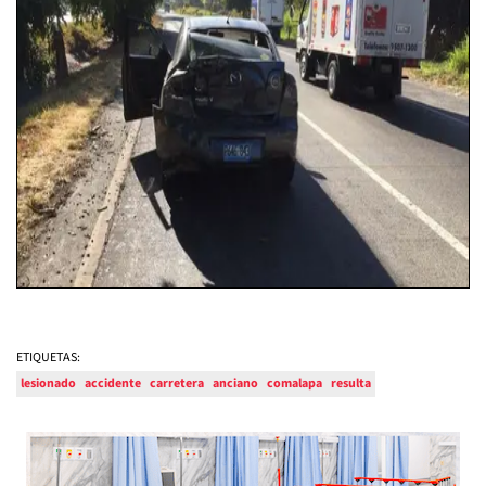
ETIQUETAS:
lesionado
accidente
carretera
anciano
comalapa
resulta