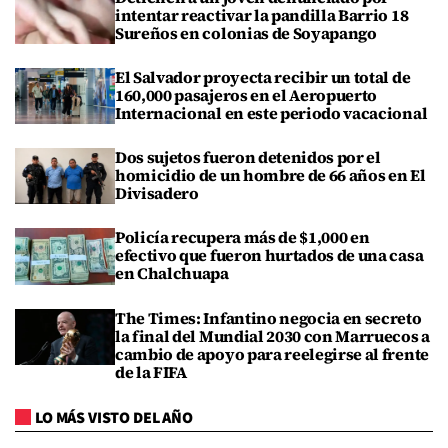
intentar reactivar la pandilla Barrio 18
Sureños en colonias de Soyapango
El Salvador proyecta recibir un total de
160,000 pasajeros en el Aeropuerto
Internacional en este periodo vacacional
Dos sujetos fueron detenidos por el
homicidio de un hombre de 66 años en El
Divisadero
Policía recupera más de $1,000 en
efectivo que fueron hurtados de una casa
en Chalchuapa
The Times: Infantino negocia en secreto
la final del Mundial 2030 con Marruecos a
cambio de apoyo para reelegirse al frente
de la FIFA
LO MÁS VISTO DEL AÑO