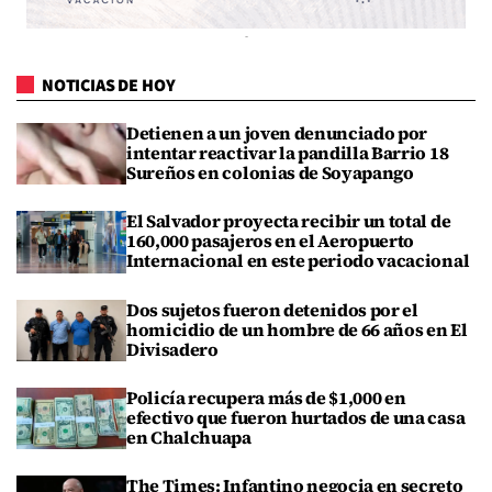
NOTICIAS DE HOY
Detienen a un joven denunciado por
intentar reactivar la pandilla Barrio 18
Sureños en colonias de Soyapango
El Salvador proyecta recibir un total de
160,000 pasajeros en el Aeropuerto
Internacional en este periodo vacacional
Dos sujetos fueron detenidos por el
homicidio de un hombre de 66 años en El
Divisadero
Policía recupera más de $1,000 en
efectivo que fueron hurtados de una casa
en Chalchuapa
The Times: Infantino negocia en secreto