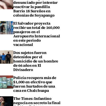
denunciado por intentar
reactivar la pandilla
Barrio 18 Sureños en
colonias de Soyapango
El Salvador proyecta
recibir un total de 160,000
pasajeros en el
Aeropuerto Internacional
en este periodo
vacacional
Dos sujetos fueron
detenidos por el
homicidio de un hombre
de 66 años en El
Divisadero
Policía recupera más de
$1,000 en efectivo que
fueron hurtados de una
casa en Chalchuapa
The Times: Infantino
negocia en secreto la final