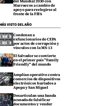
del Mundial 2030 con
Marruecos a cambio de
apoyo para reelegirse al
frente de la FIFA
MÁS VISTO DEL AÑO
Condenan a
exfuncionarios de CEPA
por actos de corrupción y
vínculos con la MS-13
El Salvador se convierte
en el primer país "Family
Friendly" del mundo
Amplían operativo contra
comercios de dispositivos
electrónicos hurtados a
Apopa y San Miguel
Desarticulan una banda
acusada de falsificar
documentos y vender