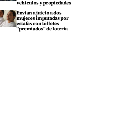
vehículos y propiedades
Envían a juicio a dos
mujeres imputadas por
estafas con billetes
"premiados" de lotería