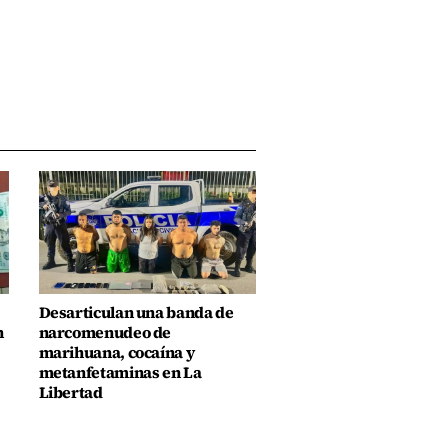
Desarticulan una banda de
n
narcomenudeo de
marihuana, cocaína y
metanfetaminas en La
Libertad