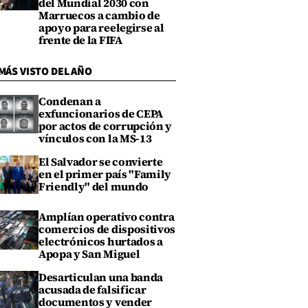
del Mundial 2030 con
Marruecos a cambio de
apoyo para reelegirse al
frente de la FIFA
MÁS VISTO DEL AÑO
Condenan a
exfuncionarios de CEPA
por actos de corrupción y
vínculos con la MS-13
El Salvador se convierte
en el primer país "Family
Friendly" del mundo
Amplían operativo contra
comercios de dispositivos
electrónicos hurtados a
Apopa y San Miguel
Desarticulan una banda
acusada de falsificar
documentos y vender