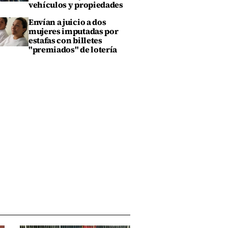
vehículos y propiedades
Envían a juicio a dos
mujeres imputadas por
estafas con billetes
"premiados" de lotería