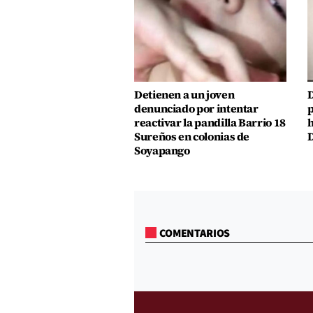
Detienen a un joven
D
denunciado por intentar
p
reactivar la pandilla Barrio 18
h
Sureños en colonias de
D
Soyapango
COMENTARIOS