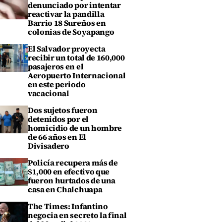
denunciado por intentar
reactivar la pandilla
Barrio 18 Sureños en
colonias de Soyapango
El Salvador proyecta
recibir un total de 160,000
pasajeros en el
Aeropuerto Internacional
en este periodo
vacacional
Dos sujetos fueron
detenidos por el
homicidio de un hombre
de 66 años en El
Divisadero
Policía recupera más de
$1,000 en efectivo que
fueron hurtados de una
casa en Chalchuapa
The Times: Infantino
negocia en secreto la final