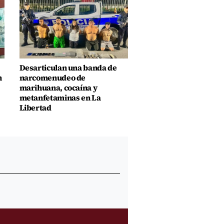
Desarticulan una banda de
n
narcomenudeo de
marihuana, cocaína y
metanfetaminas en La
Libertad