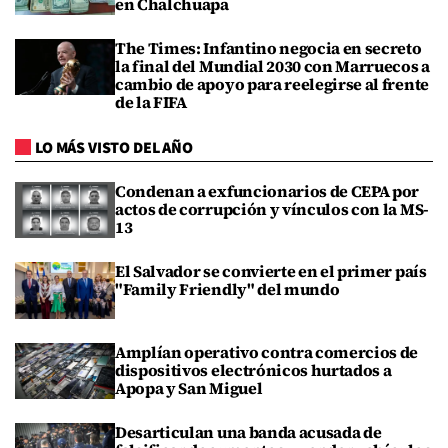
en Chalchuapa
The Times: Infantino negocia en secreto
la final del Mundial 2030 con Marruecos a
cambio de apoyo para reelegirse al frente
de la FIFA
LO MÁS VISTO DEL AÑO
Condenan a exfuncionarios de CEPA por
actos de corrupción y vínculos con la MS-
13
El Salvador se convierte en el primer país
"Family Friendly" del mundo
Amplían operativo contra comercios de
dispositivos electrónicos hurtados a
Apopa y San Miguel
Desarticulan una banda acusada de