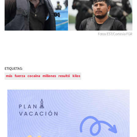
Fotos EST/Cortesía FGR
ETIQUETAS:
más
fuerza
cocaína
millones
resultó
kilos