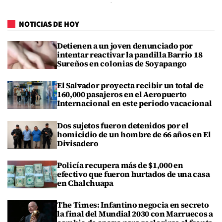
NOTICIAS DE HOY
Detienen a un joven denunciado por
intentar reactivar la pandilla Barrio 18
Sureños en colonias de Soyapango
El Salvador proyecta recibir un total de
160,000 pasajeros en el Aeropuerto
Internacional en este periodo vacacional
Dos sujetos fueron detenidos por el
homicidio de un hombre de 66 años en El
Divisadero
Policía recupera más de $1,000 en
efectivo que fueron hurtados de una casa
en Chalchuapa
The Times: Infantino negocia en secreto
la final del Mundial 2030 con Marruecos a