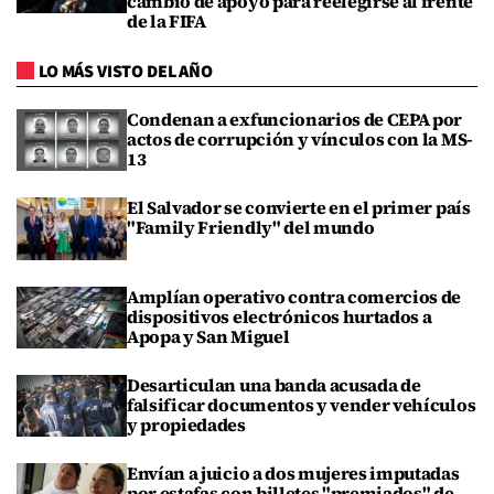
cambio de apoyo para reelegirse al frente
de la FIFA
LO MÁS VISTO DEL AÑO
Condenan a exfuncionarios de CEPA por
actos de corrupción y vínculos con la MS-
13
El Salvador se convierte en el primer país
"Family Friendly" del mundo
Amplían operativo contra comercios de
dispositivos electrónicos hurtados a
Apopa y San Miguel
Desarticulan una banda acusada de
falsificar documentos y vender vehículos
y propiedades
Envían a juicio a dos mujeres imputadas
por estafas con billetes "premiados" de