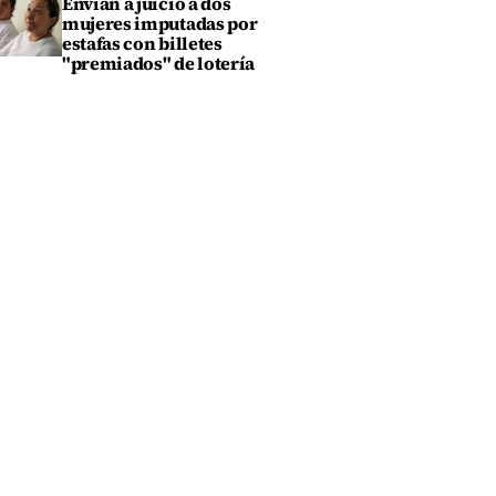
Envían a juicio a dos
mujeres imputadas por
estafas con billetes
"premiados" de lotería