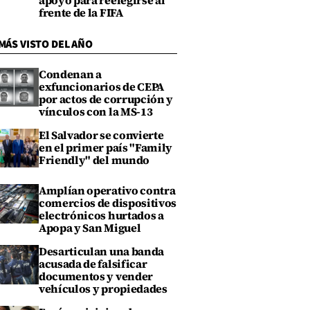
apoyo para reelegirse al
frente de la FIFA
MÁS VISTO DEL AÑO
Condenan a
exfuncionarios de CEPA
por actos de corrupción y
vínculos con la MS-13
El Salvador se convierte
en el primer país "Family
Friendly" del mundo
Amplían operativo contra
comercios de dispositivos
electrónicos hurtados a
Apopa y San Miguel
Desarticulan una banda
acusada de falsificar
documentos y vender
vehículos y propiedades