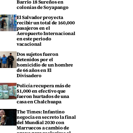
Barrio 18 Sureños en
colonias de Soyapango
El Salvador proyecta
recibir un total de 160,000
pasajeros en el
Aeropuerto Internacional
en este periodo
vacacional
Dos sujetos fueron
detenidos por el
homicidio de un hombre
de 66 años en El
Divisadero
Policía recupera más de
$1,000 en efectivo que
fueron hurtados de una
casa en Chalchuapa
The Times: Infantino
negocia en secreto la final
del Mundial 2030 con
Marruecos a cambio de