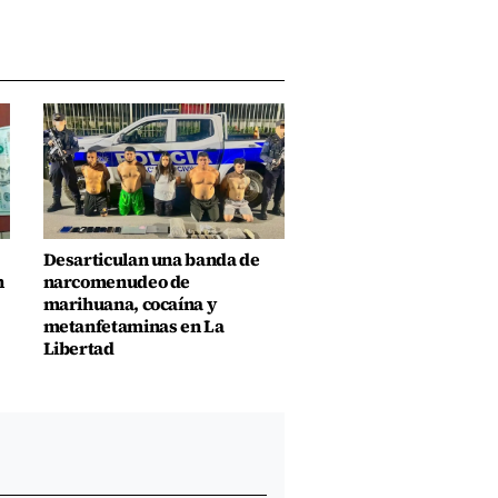
Desarticulan una banda de
n
narcomenudeo de
marihuana, cocaína y
metanfetaminas en La
Libertad