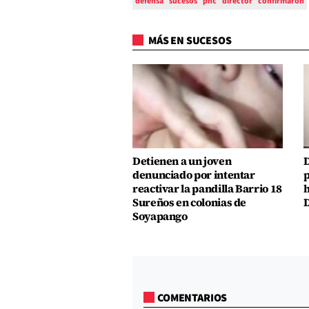
defensa
sucesos
pnc
director
confirmaron
MÁS EN SUCESOS
Detienen a un joven
D
denunciado por intentar
p
reactivar la pandilla Barrio 18
h
Sureños en colonias de
D
Soyapango
COMENTARIOS