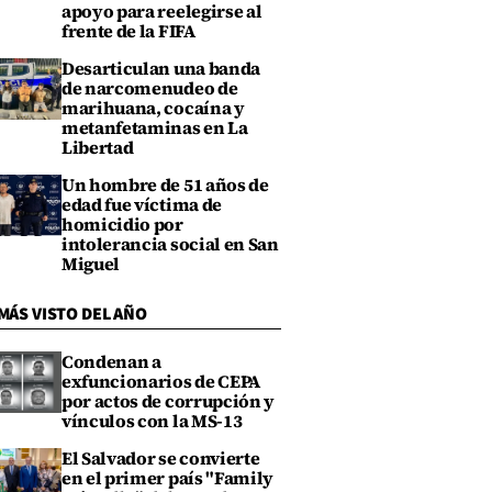
apoyo para reelegirse al
frente de la FIFA
Desarticulan una banda
de narcomenudeo de
marihuana, cocaína y
metanfetaminas en La
Libertad
Un hombre de 51 años de
edad fue víctima de
homicidio por
intolerancia social en San
Miguel
MÁS VISTO DEL AÑO
Condenan a
exfuncionarios de CEPA
por actos de corrupción y
vínculos con la MS-13
El Salvador se convierte
en el primer país "Family