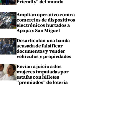
Friendly" del mundo
Amplían operativo contra
comercios de dispositivos
electrónicos hurtados a
Apopa y San Miguel
Desarticulan una banda
acusada de falsificar
documentos y vender
vehículos y propiedades
Envían a juicio a dos
mujeres imputadas por
estafas con billetes
"premiados" de lotería