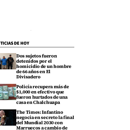
TICIAS DE HOY
Dos sujetos fueron
detenidos por el
homicidio de un hombre
de 66 años en El
Divisadero
Policía recupera más de
$1,000 en efectivo que
fueron hurtados de una
casa en Chalchuapa
The Times: Infantino
negocia en secreto la final
del Mundial 2030 con
Marruecos a cambio de