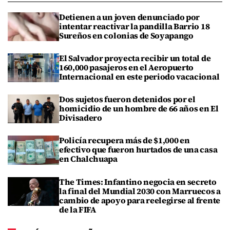
Detienen a un joven denunciado por
intentar reactivar la pandilla Barrio 18
Sureños en colonias de Soyapango
El Salvador proyecta recibir un total de
160,000 pasajeros en el Aeropuerto
Internacional en este periodo vacacional
Dos sujetos fueron detenidos por el
homicidio de un hombre de 66 años en El
Divisadero
Policía recupera más de $1,000 en
efectivo que fueron hurtados de una casa
en Chalchuapa
The Times: Infantino negocia en secreto
la final del Mundial 2030 con Marruecos a
cambio de apoyo para reelegirse al frente
de la FIFA