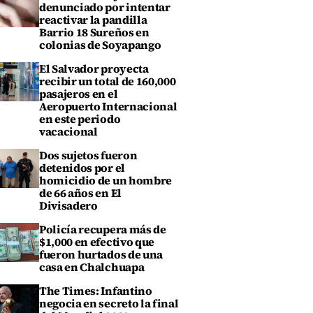
denunciado por intentar
reactivar la pandilla
Barrio 18 Sureños en
colonias de Soyapango
El Salvador proyecta
recibir un total de 160,000
pasajeros en el
Aeropuerto Internacional
en este periodo
vacacional
Dos sujetos fueron
detenidos por el
homicidio de un hombre
de 66 años en El
Divisadero
Policía recupera más de
$1,000 en efectivo que
fueron hurtados de una
casa en Chalchuapa
The Times: Infantino
negocia en secreto la final