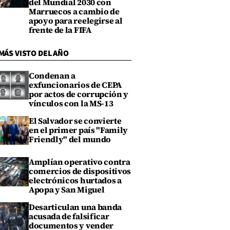
del Mundial 2030 con
Marruecos a cambio de
apoyo para reelegirse al
frente de la FIFA
MÁS VISTO DEL AÑO
Condenan a
exfuncionarios de CEPA
por actos de corrupción y
vínculos con la MS-13
El Salvador se convierte
en el primer país "Family
Friendly" del mundo
Amplían operativo contra
comercios de dispositivos
electrónicos hurtados a
Apopa y San Miguel
Desarticulan una banda
acusada de falsificar
documentos y vender