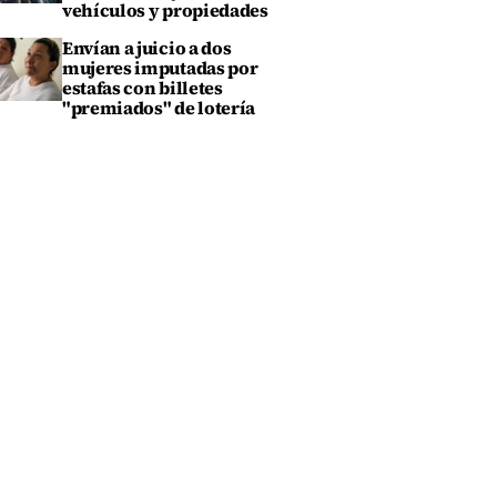
vehículos y propiedades
Envían a juicio a dos
mujeres imputadas por
estafas con billetes
"premiados" de lotería