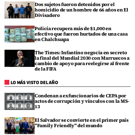
Dos sujetos fueron detenidos por el
homicidio de un hombre de 66 años en El
Divisadero
Policía recupera más de $1,000 en
efectivo que fueron hurtados de una casa
en Chalchuapa
The Times: Infantino negocia en secreto
la final del Mundial 2030 con Marruecos a
cambio de apoyo para reelegirse al frente
de la FIFA
LO MÁS VISTO DEL AÑO
Condenan a exfuncionarios de CEPA por
actos de corrupción y vínculos con la MS-
13
El Salvador se convierte en el primer país
"Family Friendly" del mundo