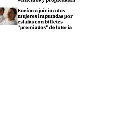
Envían a juicio a dos
mujeres imputadas por
estafas con billetes
"premiados" de lotería