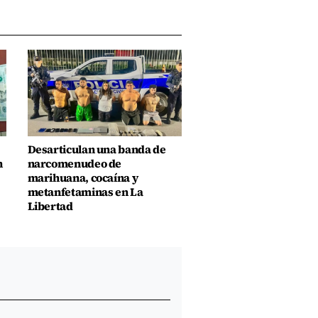
Desarticulan una banda de
n
narcomenudeo de
marihuana, cocaína y
metanfetaminas en La
Libertad