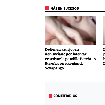
MÁS EN SUCESOS
Detienen a un joven
D
denunciado por intentar
p
reactivar la pandilla Barrio 18
h
Sureños en colonias de
D
Soyapango
COMENTARIOS