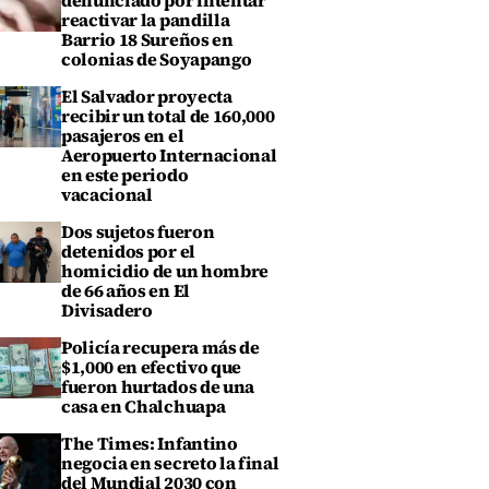
denunciado por intentar
reactivar la pandilla
Barrio 18 Sureños en
colonias de Soyapango
El Salvador proyecta
recibir un total de 160,000
pasajeros en el
Aeropuerto Internacional
en este periodo
vacacional
Dos sujetos fueron
detenidos por el
homicidio de un hombre
de 66 años en El
Divisadero
Policía recupera más de
$1,000 en efectivo que
fueron hurtados de una
casa en Chalchuapa
The Times: Infantino
negocia en secreto la final
del Mundial 2030 con