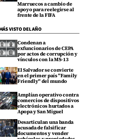
Marruecos a cambio de
apoyo para reelegirse al
frente de la FIFA
MÁS VISTO DEL AÑO
Condenan a
exfuncionarios de CEPA
por actos de corrupción y
vínculos con la MS-13
El Salvador se convierte
en el primer país "Family
Friendly" del mundo
Amplían operativo contra
comercios de dispositivos
electrónicos hurtados a
Apopa y San Miguel
Desarticulan una banda
acusada de falsificar
documentos y vender
vehículos y propiedades