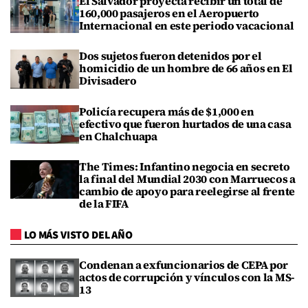
El Salvador proyecta recibir un total de
160,000 pasajeros en el Aeropuerto
Internacional en este periodo vacacional
Dos sujetos fueron detenidos por el
homicidio de un hombre de 66 años en El
Divisadero
Policía recupera más de $1,000 en
efectivo que fueron hurtados de una casa
en Chalchuapa
The Times: Infantino negocia en secreto
la final del Mundial 2030 con Marruecos a
cambio de apoyo para reelegirse al frente
de la FIFA
LO MÁS VISTO DEL AÑO
Condenan a exfuncionarios de CEPA por
actos de corrupción y vínculos con la MS-
13