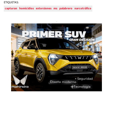
ETIQUETAS:
capturan
homicidios
extorsiones
ms
palabrero
narcotráfico