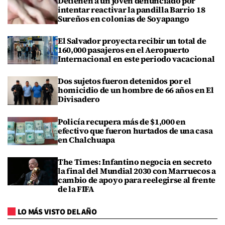
Detienen a un joven denunciado por
intentar reactivar la pandilla Barrio 18
Sureños en colonias de Soyapango
El Salvador proyecta recibir un total de
160,000 pasajeros en el Aeropuerto
Internacional en este periodo vacacional
Dos sujetos fueron detenidos por el
homicidio de un hombre de 66 años en El
Divisadero
Policía recupera más de $1,000 en
efectivo que fueron hurtados de una casa
en Chalchuapa
The Times: Infantino negocia en secreto
la final del Mundial 2030 con Marruecos a
cambio de apoyo para reelegirse al frente
de la FIFA
LO MÁS VISTO DEL AÑO