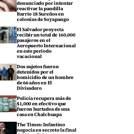
denunciado por intentar
reactivar la pandilla
Barrio 18 Sureños en
colonias de Soyapango
El Salvador proyecta
recibir un total de 160,000
pasajeros en el
Aeropuerto Internacional
en este periodo
vacacional
Dos sujetos fueron
detenidos por el
homicidio de un hombre
de 66 años en El
Divisadero
Policía recupera más de
$1,000 en efectivo que
fueron hurtados de una
casa en Chalchuapa
The Times: Infantino
negocia en secreto la final