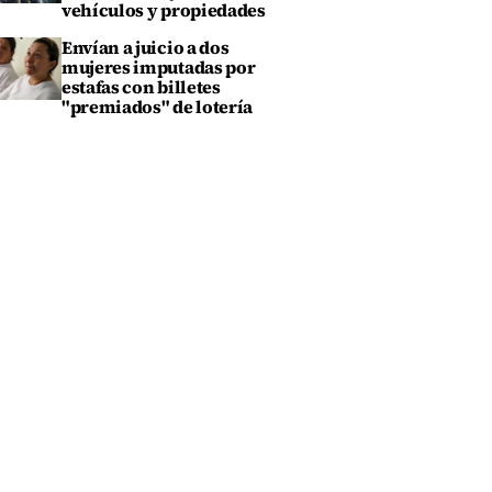
vehículos y propiedades
Envían a juicio a dos
mujeres imputadas por
estafas con billetes
"premiados" de lotería