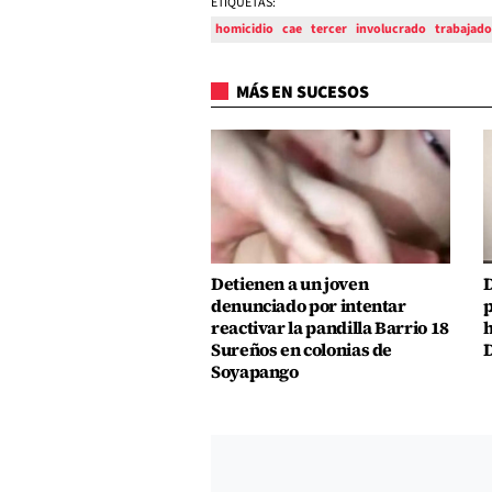
ETIQUETAS:
homicidio
cae
tercer
involucrado
trabajado
MÁS EN SUCESOS
Detienen a un joven
D
denunciado por intentar
p
reactivar la pandilla Barrio 18
h
Sureños en colonias de
D
Soyapango