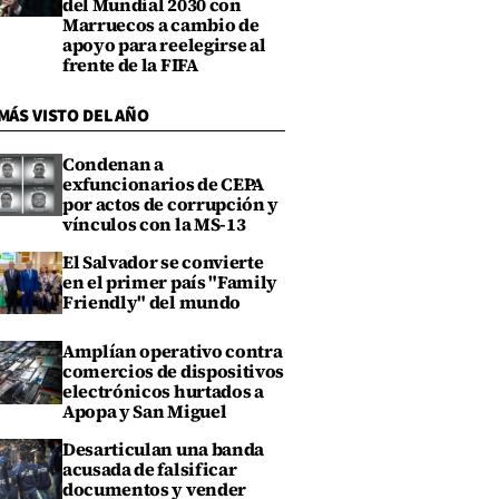
del Mundial 2030 con
Marruecos a cambio de
apoyo para reelegirse al
frente de la FIFA
MÁS VISTO DEL AÑO
Condenan a
exfuncionarios de CEPA
por actos de corrupción y
vínculos con la MS-13
El Salvador se convierte
en el primer país "Family
Friendly" del mundo
Amplían operativo contra
comercios de dispositivos
electrónicos hurtados a
Apopa y San Miguel
Desarticulan una banda
acusada de falsificar
documentos y vender