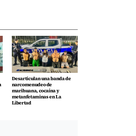
Desarticulan una banda de
n
narcomenudeo de
marihuana, cocaína y
metanfetaminas en La
Libertad