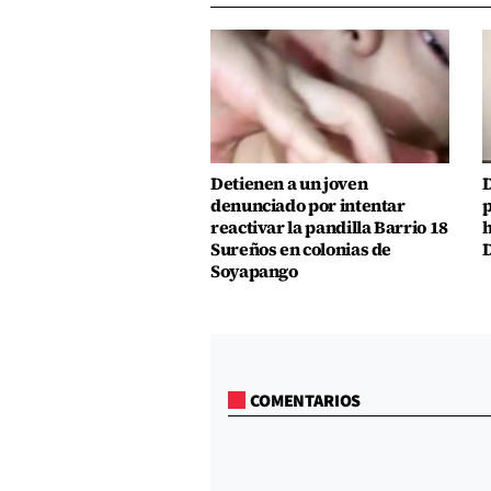
Detienen a un joven
D
denunciado por intentar
p
reactivar la pandilla Barrio 18
h
Sureños en colonias de
D
Soyapango
COMENTARIOS