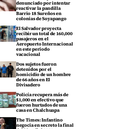
denunciado por intentar
reactivar la pandilla
Barrio 18 Sureños en
colonias de Soyapango
El Salvador proyecta
recibir un total de 160,000
pasajeros en el
Aeropuerto Internacional
en este periodo
vacacional
Dos sujetos fueron
detenidos por el
homicidio de un hombre
de 66 años en El
Divisadero
Policía recupera más de
$1,000 en efectivo que
fueron hurtados de una
casa en Chalchuapa
The Times: Infantino
negocia en secreto la final