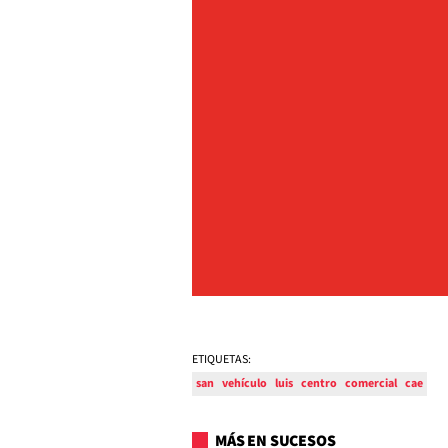
ETIQUETAS:
san
vehículo
luis
centro
comercial
cae
MÁS EN SUCESOS