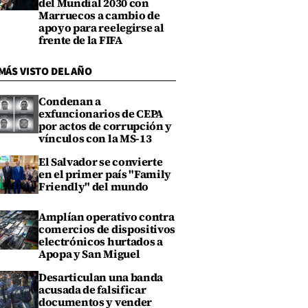
del Mundial 2030 con
Marruecos a cambio de
apoyo para reelegirse al
frente de la FIFA
MÁS VISTO DEL AÑO
Condenan a
exfuncionarios de CEPA
por actos de corrupción y
vínculos con la MS-13
El Salvador se convierte
en el primer país "Family
Friendly" del mundo
Amplían operativo contra
comercios de dispositivos
electrónicos hurtados a
Apopa y San Miguel
Desarticulan una banda
acusada de falsificar
documentos y vender