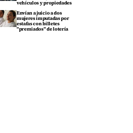
vehículos y propiedades
Envían a juicio a dos
mujeres imputadas por
estafas con billetes
"premiados" de lotería