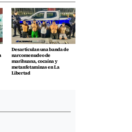
Desarticulan una banda de
n
narcomenudeo de
marihuana, cocaína y
metanfetaminas en La
Libertad