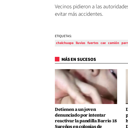
Vecinos pidieron a las autoridade
evitar más accidentes.
ETIQUETAS:
chalchuapa
lluvias
fuertes
cae
camión
parr
MÁS EN SUCESOS
Detienen a un joven
D
denunciado por intentar
p
reactivar la pandilla Barrio 18
h
Sureños en colonias de
D