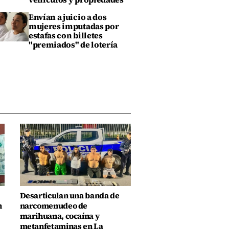
Envían a juicio a dos
mujeres imputadas por
estafas con billetes
"premiados" de lotería
Desarticulan una banda de
n
narcomenudeo de
marihuana, cocaína y
metanfetaminas en La