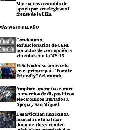
Marruecos a cambio de
apoyo para reelegirse al
frente de la FIFA
MÁS VISTO DEL AÑO
Condenan a
exfuncionarios de CEPA
por actos de corrupción y
vínculos con la MS-13
El Salvador se convierte
en el primer país "Family
Friendly" del mundo
Amplían operativo contra
comercios de dispositivos
electrónicos hurtados a
Apopa y San Miguel
Desarticulan una banda
acusada de falsificar
documentos y vender
vehículos y propiedades