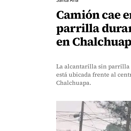
Santa Ana
Camión cae en
parrilla duran
en Chalchua
La alcantarilla sin parrill
está ubicada frente al cent
Chalchuapa.