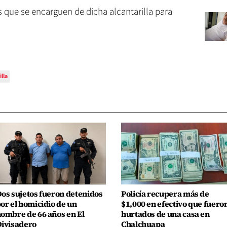
s que se encarguen de dicha alcantarilla para
illa
os sujetos fueron detenidos
Policía recupera más de
or el homicidio de un
$1,000 en efectivo que fuero
ombre de 66 años en El
hurtados de una casa en
ivisadero
Chalchuapa