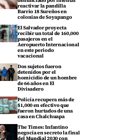
denunciado por intentar
reactivar la pandilla
Barrio 18 Sureños en
colonias de Soyapango
El Salvador proyecta
recibir un total de 160,000
pasajeros en el
Aeropuerto Internacional
en este periodo
vacacional
Dos sujetos fueron
detenidos por el
homicidio de un hombre
de 66 años en El
Divisadero
Policía recupera más de
$1,000 en efectivo que
fueron hurtados de una
casa en Chalchuapa
The Times: Infantino
negocia en secreto la final
del Mundial 2030 con