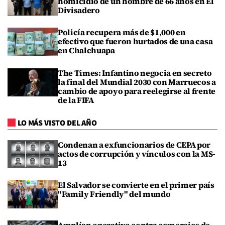
homicidio de un hombre de 66 años en El
Divisadero
Policía recupera más de $1,000 en
efectivo que fueron hurtados de una casa
en Chalchuapa
The Times: Infantino negocia en secreto
la final del Mundial 2030 con Marruecos a
cambio de apoyo para reelegirse al frente
de la FIFA
LO MÁS VISTO DEL AÑO
Condenan a exfuncionarios de CEPA por
actos de corrupción y vínculos con la MS-
13
El Salvador se convierte en el primer país
"Family Friendly" del mundo