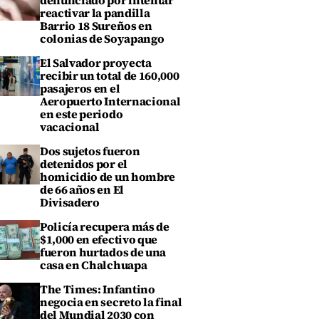
denunciado por intentar
reactivar la pandilla
Barrio 18 Sureños en
colonias de Soyapango
El Salvador proyecta
recibir un total de 160,000
pasajeros en el
Aeropuerto Internacional
en este periodo
vacacional
Dos sujetos fueron
detenidos por el
homicidio de un hombre
de 66 años en El
Divisadero
Policía recupera más de
$1,000 en efectivo que
fueron hurtados de una
casa en Chalchuapa
The Times: Infantino
negocia en secreto la final
del Mundial 2030 con