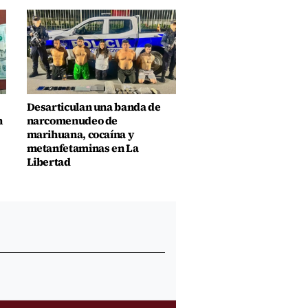
Desarticulan una banda de
n
narcomenudeo de
marihuana, cocaína y
metanfetaminas en La
Libertad