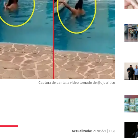
Captura de pantalla video tomado de @ojocritico
Actualizado:
21/05/21 |
1:08