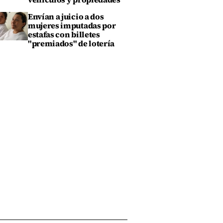
Envían a juicio a dos
mujeres imputadas por
estafas con billetes
"premiados" de lotería