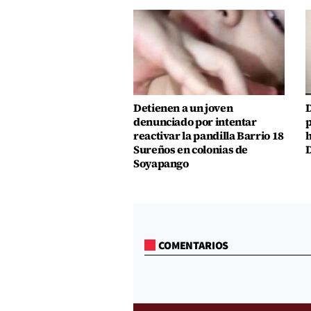
Detienen a un joven
D
denunciado por intentar
p
reactivar la pandilla Barrio 18
h
Sureños en colonias de
D
Soyapango
COMENTARIOS