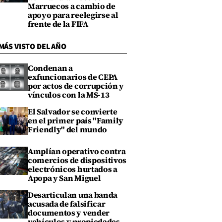
Marruecos a cambio de
apoyo para reelegirse al
frente de la FIFA
MÁS VISTO DEL AÑO
Condenan a
exfuncionarios de CEPA
por actos de corrupción y
vínculos con la MS-13
El Salvador se convierte
en el primer país "Family
Friendly" del mundo
Amplían operativo contra
comercios de dispositivos
electrónicos hurtados a
Apopa y San Miguel
Desarticulan una banda
acusada de falsificar
documentos y vender
vehículos y propiedades